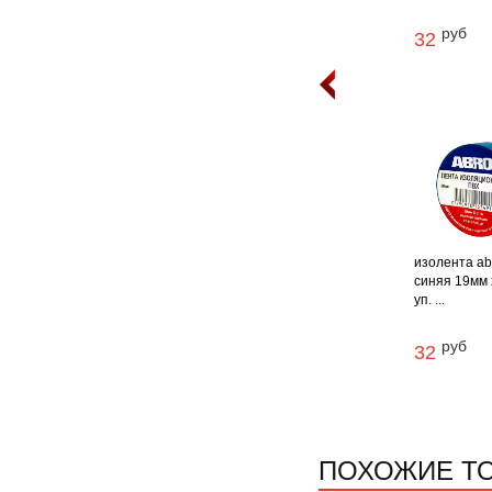
руб
32
изолента ab
синяя 19мм х
уп. ...
руб
32
ПОХОЖИЕ Т