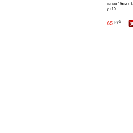
синяя 19мм х 18
уп.10
руб
65