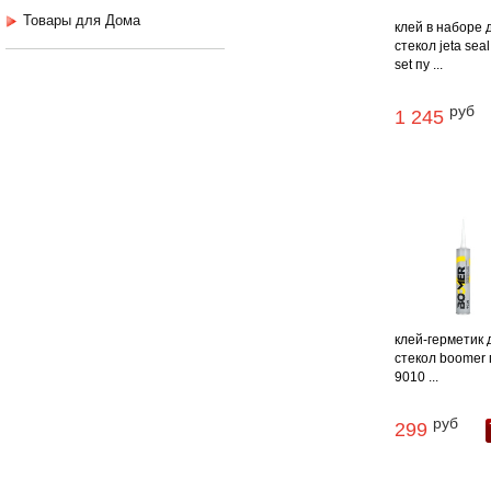
Товары для Дома
клей в наборе 
стекол jeta sea
set пу ...
руб
1 245
клей-герметик 
стекол boomer 
9010 ...
руб
299