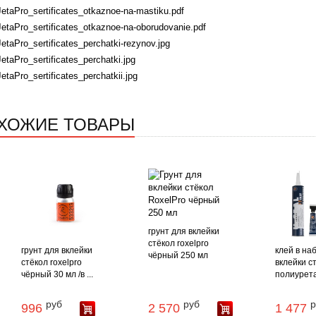
JetaPro_sertificates_otkaznoe-na-mastiku.pdf
JetaPro_sertificates_otkaznoe-na-oborudovanie.pdf
JetaPro_sertificates_perchatki-rezynov.jpg
JetaPro_sertificates_perchatki.jpg
JetaPro_sertificates_perchatkii.jpg
ХОЖИЕ ТОВАРЫ
грунт для вклейки
стёкол roxelpro
грунт для вклейки
клей в на
чёрный 250 мл
стёкол roxelpro
вклейки с
чёрный 30 мл /в ...
полиурета
руб
руб
р
996
2 570
1 477