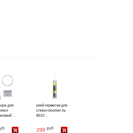
боре для
клей-герметик для
текол
стекол boomer пу
новый ...
9010 ...
уб
руб
299