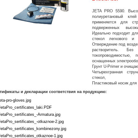
JETA PRO 5590. Высо
полиуретановый кле
применяется для стр
подверженных высок
Идеально подходит для
стекол легкового и к
Отверждение под возде
растворитель. Без
токопроводимостью, 
оснащенных электрообо
Грунт U-Primer и очища
Четырехгранная стру
стекол,
Пластиковый носик для 
тификаты и декларации соответствия на продукцию:
jeta-pro-gloves.jpg
JetaPro_certificates_laki.PDF
JetaPro_sertificates_-Armatura.jpg
JetaPro_sertificates_-otkaznoe-2.jpg
JetaPro_sertificates_kombinezony.jpg
JetaPro_sertificates_otkaznoe-1.jpg