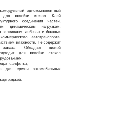
комодульный однокомпонентный
й для вклейки стекол. Клей
уктурного соединения частей,
им динамическим нагрузкам.
 вклеивания лобовых и боковых
оммерческого автотранспорта.
йствием влажности. Не содержит
 запаха. Обладает низкой
подходит для вклейки стекол
рудованием.
ющая салфетка,
на для срезки автомобильных
картриджей.