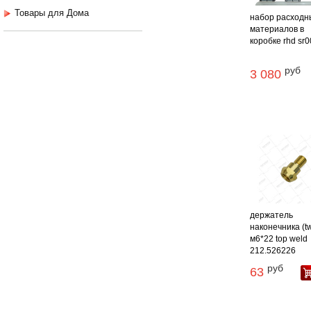
Товары для Дома
набор расходн
материалов в
коробке rhd sr
руб
3 080
держатель
наконечника (t
м6*22 top weld
212.526226
руб
63