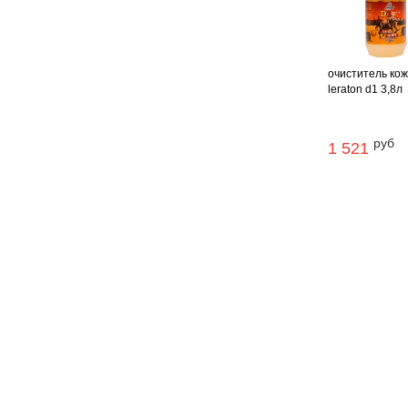
очиститель ко
leraton d1 3,8л
руб
1 521