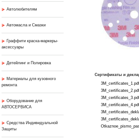
Автолюбителям
Автомасла и Смазки
Граффити краска-маркеры-
аксессуары
Детейлинг и Полировка
Сертификаты и декла
Материалы для кузовного
3M_certificates_1.pd
ремонта
3M_certificates_2.pd
3M_certificates_3.pd
Оборудование для
3M_certificates_4.pd
АВТОСЕРВИСА
3M_certificates_dekla
3M_certificates_dekla
Средства Индивидуальной
Otkaznoe_pismo_past
Защиты