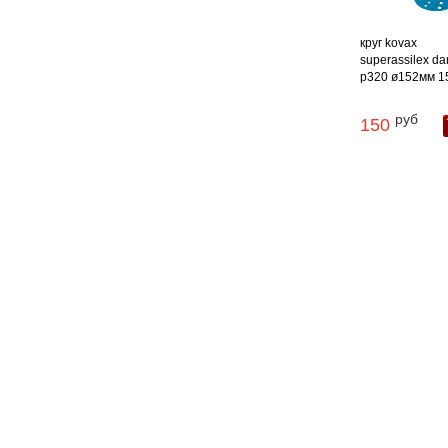
круг kovax
superassilex da
p320 ø152мм 15 
руб
150