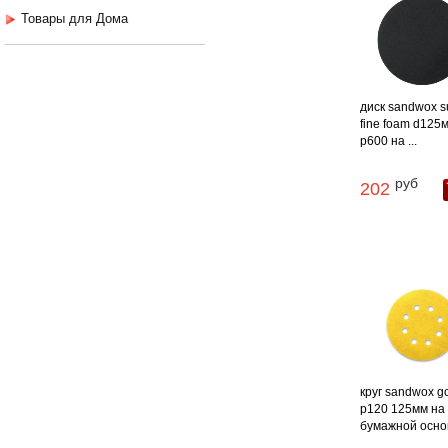
Товары для Дома
диск sandwox s
fine foam d125
p600 на ...
руб
202
круг sandwox g
p120 125мм на
бумажной основе