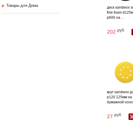
Товары для Дома
диск sandwox s
fine foam d125
p600 на ...
руб
202
круг sandwox g
p120 125мм на
бумажной основе
руб
27