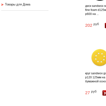
Товары для Дома
диск sandwox s
fine foam d125
p600 на ...
руб
202
круг sandwox g
p120 125мм на
бумажной основе
руб
27