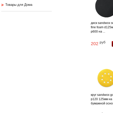
Товары для Дома
диск sandwox s
fine foam d125
p600 на ...
руб
202
круг sandwox g
p120 125мм на
бумажной основе