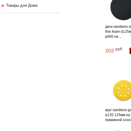
Товары для Дома
диск sandwox s
fine foam d125
p600 на ...
руб
202
круг sandwox g
p120 125мм на
бумажной основе