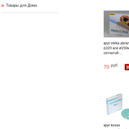
Товары для Дома
круг mirka abra
р320 ace ø150
сетчатой ...
руб
70
круг kovax