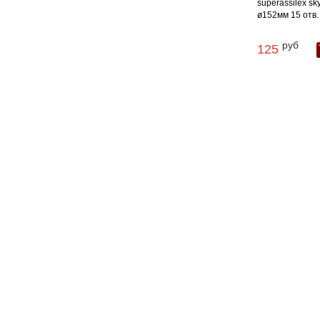
superassilex sk
ø152мм 15 отв. .
руб
125