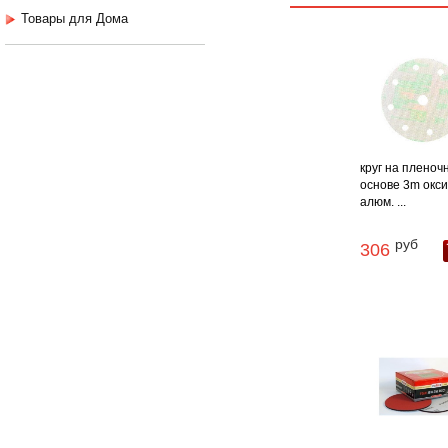
Товары для Дома
круг на пленоч
основе 3m окс
алюм. ...
руб
306