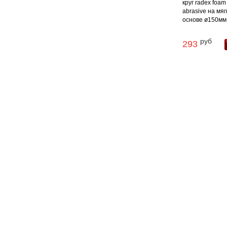
круг radex foam
abrasive на мяг
основе ø150мм .
руб
293