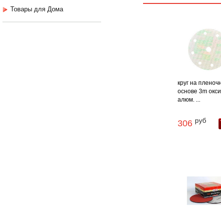
Товары для Дома
круг на пленоч
основе 3m окс
алюм. ...
руб
306