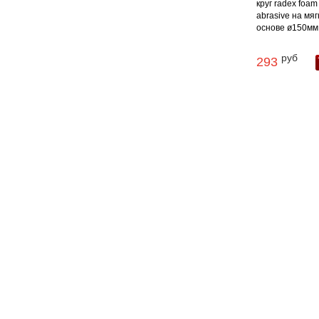
круг radex foam
abrasive на мяг
основе ø150мм .
руб
293