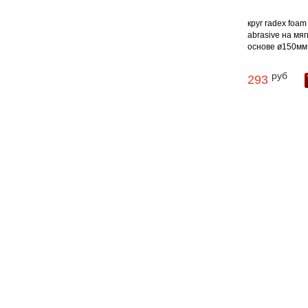
круг radex foam
abrasive на мяг
основе ø150мм .
руб
293