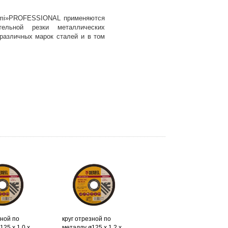
ami»PROFESSIONAL применяются
тельной резки металлических
 различных марок сталей и в том
зной по
круг отрезной по
125 х 1,0 х
металлу ø125 х 1,2 х