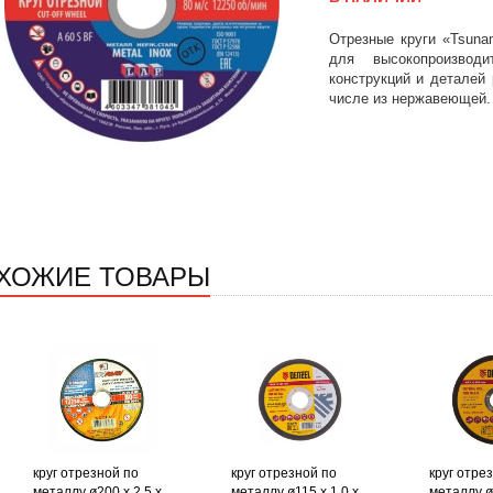
Отрезные круги «Tsun
для высокопроизводи
конструкций и деталей
числе из нержавеющей.
ХОЖИЕ ТОВАРЫ
круг отрезной по
круг отрезной по
круг отре
металлу ø200 х 2,5 х
металлу ø115 х 1,0 х
металлу ø