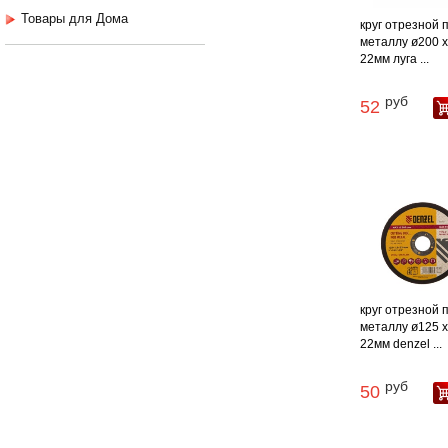
Товары для Дома
круг отрезной 
металлу ø200 х 
22мм луга ...
руб
52
круг отрезной 
металлу ø125 х 
22мм denzel ...
руб
50