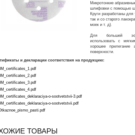
Микротонкие абразивны
шлифовки с помощью ш
Круги разработаны для 
так и со старого лакокр
моек и т. д).
Для большей эффе
использовать с мягки
хорошее прилегание 
поверхности.
тификаты и декларации соответствия на продукцию:
3M_certificates_1.pdf
3M_certificates_2.pdf
3M_certificates_3.pdf
3M_certificates_4.pdf
3M_certificates_deklaraciya-o-sootvetstvii-3.pdf
3M_certificates_deklaraciya-o-sootvetstvii.pdf
Otkaznoe_pismo_pasti.pdf
ХОЖИЕ ТОВАРЫ