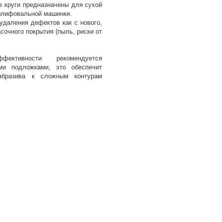
е круги предназначены для сухой
лифовальной машинки.
удаления дефектов как с нового,
асочного покрытия (пыль, риски от
ктивности рекомендуется
ми подложками, это обеспечит
абразива к сложным контурам