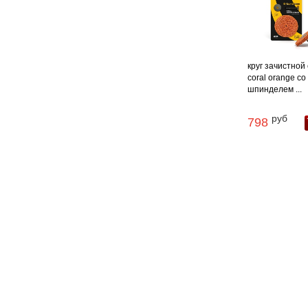
круг зачистной 
coral orange со
шпинделем ...
руб
798