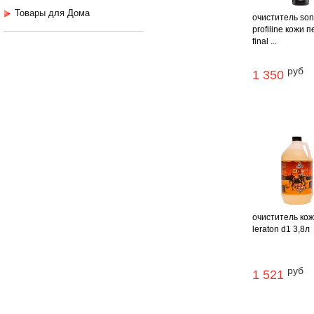
Товары для Дома
очиститель so
profiline кожи 
final ...
руб
1 350
очиститель ко
leraton d1 3,8л
руб
1 521