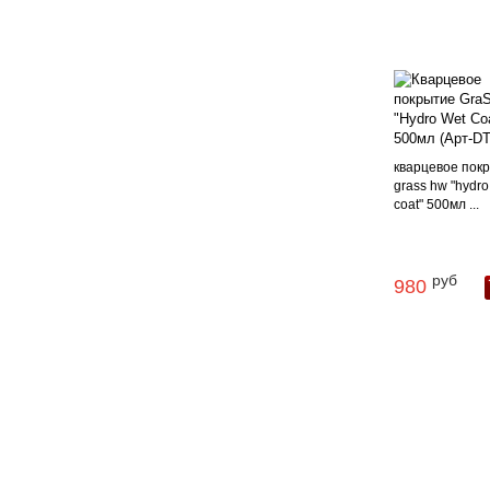
кварцевое пок
grass hw "hydro
coat" 500мл ...
руб
980