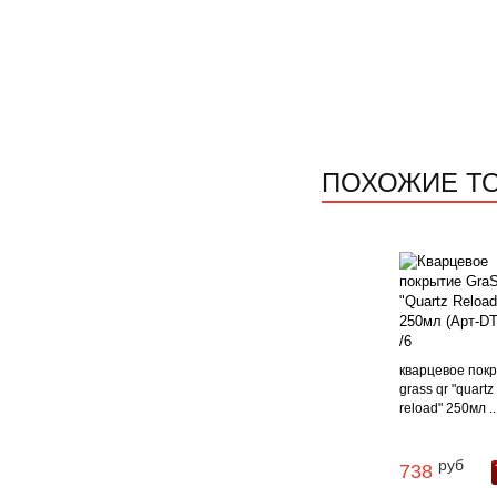
ПОХОЖИЕ Т
кварцевое пок
grass qr "quartz
reload" 250мл ..
руб
738