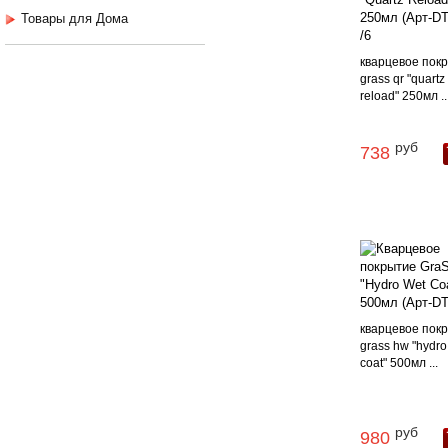
Товары для Дома
кварцевое пок
grass qr "quartz
reload" 250мл ..
руб
738
кварцевое пок
grass hw "hydro
coat" 500мл ...
руб
980