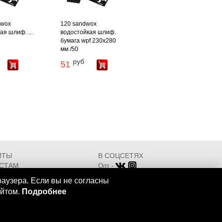
dwox
120 sandwox
ая шлиф. ...
водостойкая шлиф.
бумага wpf 230x280
мм /50
руб
51
ИТЫ
В СОЦСЕТЯХ
СТАМ
Опт -
ИКАТЫ
Розница -
раузера. Если вы не согласны
Разработка - ООО "АТДТ"
айтом.
Подробнее