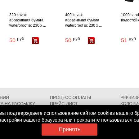
320 kovax
400 kovax
1000 san
абразивная бумага
абразивная бумага
водостойк
waterproof sc 230 х ...
waterproof sc 230 х ...
руб
руб
руб
50
50
51
АНИИ
ПРОЦЕСС ОПЛАТЫ
РЕКВИЗ
А НА РАССЫЛКУ
ПРАЙС-ЛИСТ
КОЛОРИ
РОЕЗДА
FAQ
СЕРТИФ
вы подтверждаете использование сайтом cookies вашего б
 настройки вашего браузера или прекратите пользоваться с
Принять