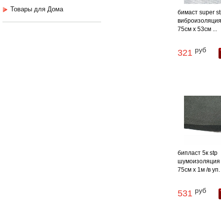
Товары для Дома
бимаст super s
виброизоляция
75см х 53см ...
руб
321
бипласт 5к stp
шумоизоляция 
75см х 1м /в уп. 
руб
531