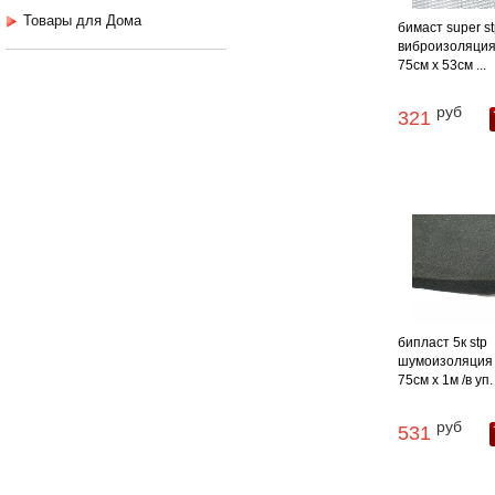
Товары для Дома
бимаст super s
виброизоляция
75см х 53см ...
руб
321
бипласт 5к stp
шумоизоляция 
75см х 1м /в уп. 
руб
531