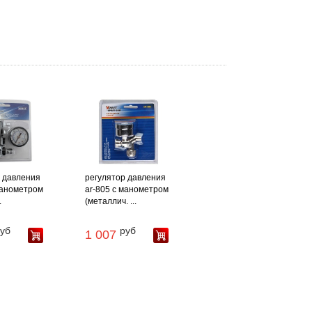
 давления
регулятор давления
манометром
ar-805 с манометром
.
(металлич. ...
уб
руб
1 007