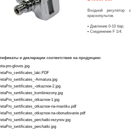
Входной регулятор 
краскопультов.
• Давление 0-10 бар;
• Соединение F 1/4.
тификаты и декларации соответствия на продукцию:
jeta-pro-gloves.jpg
JetaPro_certificates_laki.PDF
JetaPro_sertificates_-Armatura.jpg
JetaPro_sertificates_-otkaznoe-2.jpg
JetaPro_sertificates_kombinezony.jpg
JetaPro_sertificates_otkaznoe-1.jpg
JetaPro_sertificates_otkaznoe-na-mastiku.pdf
JetaPro_sertificates_otkaznoe-na-oborudovanie.pdf
JetaPro_sertificates_perchatki-rezynov.jpg
JetaPro_sertificates_perchatki.jpg