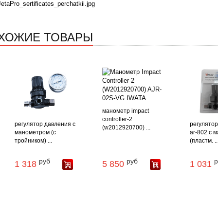
JetaPro_sertificates_perchatkii.jpg
ХОЖИЕ ТОВАРЫ
манометр impact
controller-2
регулятор давления с
регулятор
(w2012920700) ...
манометром (с
ar-802 с 
тройником) ...
(пластм. ..
руб
руб
р
1 318
5 850
1 031