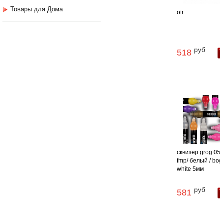
Товары для Дома
otr. ...
руб
518
сквизер grog 05
fmp/ белый / bo
white 5мм
руб
581