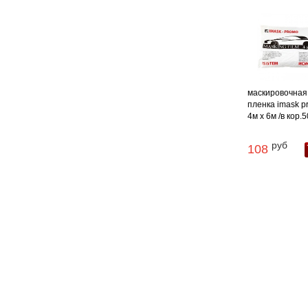
маскировочная
пленка imask 
4м х 6м /в кор.5
руб
108