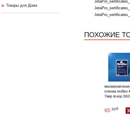
JetaPro_sertificates
Товары для Дома
JetaPro_sertificates_
JetaPro_sertificates_
ПОХОЖИЕ Т
маскировочная
пленка reoflex 
7мкр /в кор.30/
руб
65