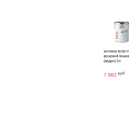
антикор tectyl m
восковой беже
(ведро) 5л
руб
7 982