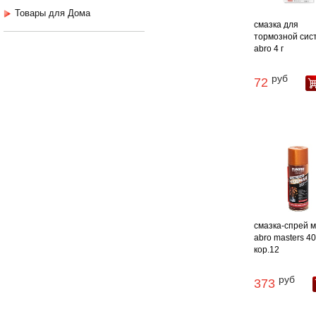
Товары для Дома
смазка для
тормозной сис
abro 4 г
руб
72
смазка-спрей 
abro masters 40
кор.12
руб
373