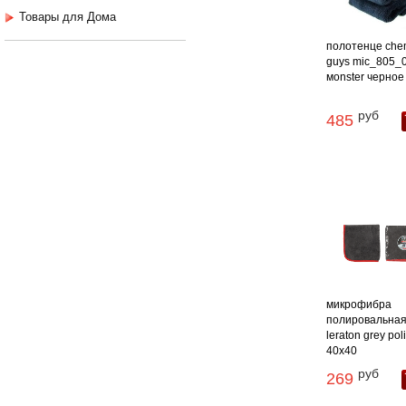
Товары для Дома
полотенце che
guys mic_805_
мonster черное .
руб
485
микрофибра
полировальна
leraton grey pol
40x40
руб
269