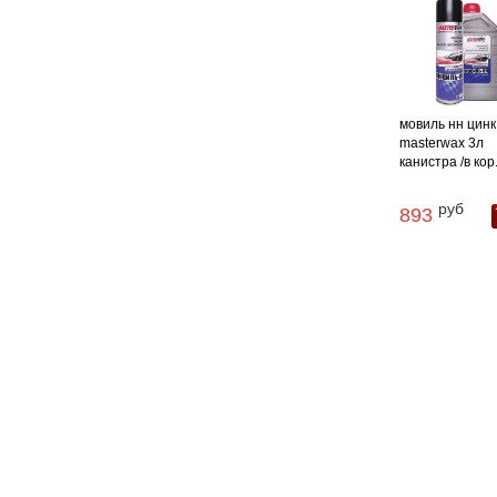
мовиль нн цинк
masterwax 3л
канистра /в кор
руб
893