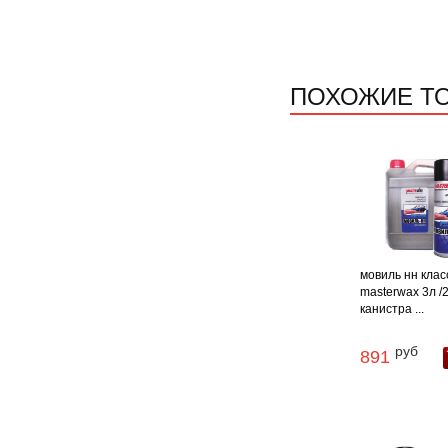
ПОХОЖИЕ Т
мовиль нн клас
masterwax 3л /2
канистра ...
руб
891