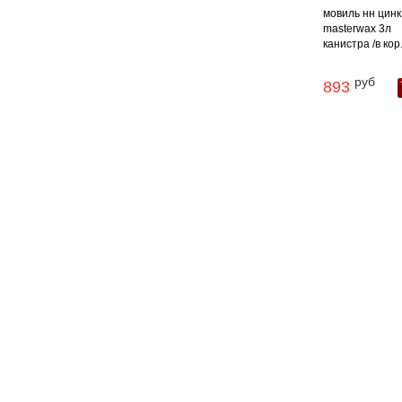
мовиль нн цинк
masterwax 3л
канистра /в кор
руб
893