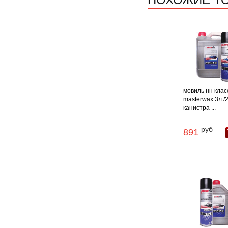
мовиль нн клас
masterwax 3л /2
канистра ...
руб
891