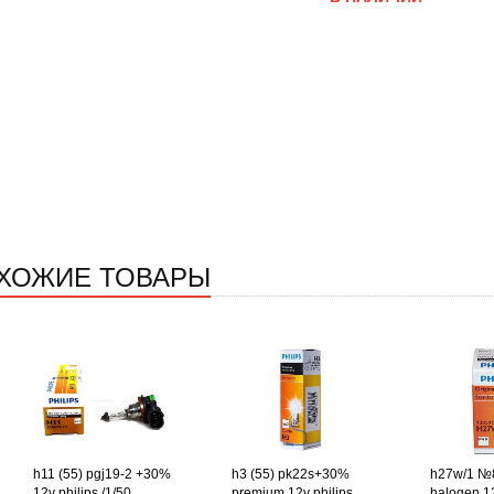
ХОЖИЕ ТОВАРЫ
h11 (55) pgj19-2 +30%
h3 (55) pk22s+30%
h27w/1 №
12v philips /1/50
premium 12v philips
halogen 12