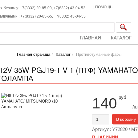
|
ПОМОЩЬ
о безналу: +7(8332) 20-85-00,
+7(8332)
43-04-52
наличными :
+7(8332)
20-85-65,
+7(8332)
43-04-55
ГЛАВНАЯ
КАТАЛОГ
Главная страница
Каталог
Противотуманные фары
12V 35W PGJ19-1 V 1 (ПТФ) YAMAHAT
ТОЛАМПА
руб
140
/ш
В корзину
Артикул: Y72820 / M
В НАЛИЧИИ