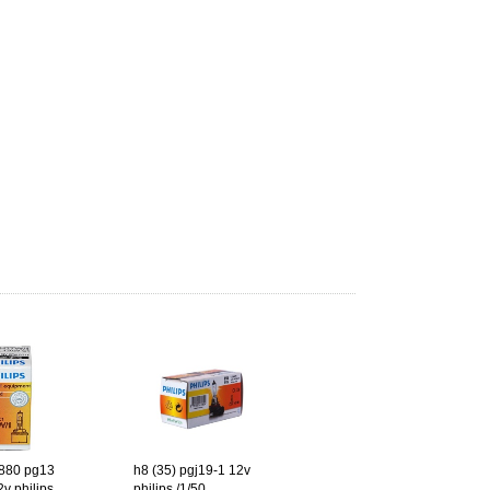
880 pg13
h8 (35) pgj19-1 12v
v philips
philips /1/50