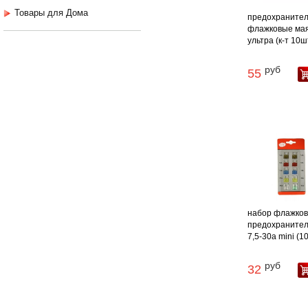
Товары для Дома
предохраните
флажковые мая
ультра (к-т 10шт.
руб
55
набор флажков
предохраните
7,5-30а mini (10
руб
32