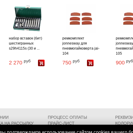
набор вставок (бит)
ремкомплект
ремкомпл
шестигранных
jonnesway для
jonnesway
s29h4115s (30 и ...
пневмогайковерта jai-
пневмогай
104
105
руб
руб
руб
2 270
750
900
АНИИ
ПРОЦЕСС ОПЛАТЫ
РЕКВИЗ
А НА РАССЫЛКУ
ПРАЙС-ЛИСТ
КОЛОРИ
РОЕЗДА
FAQ
СЕРТИФ
вы подтверждаете использование сайтом cookies вашего б