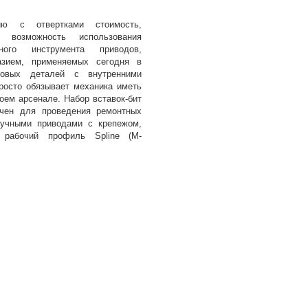
ию с отвертками стоимость,
, возможность использования
ого инструмента приводов,
азием, применяемых сегодня в
бовых деталей с внутренними
осто обязывает механика иметь
оем арсенале. Набор вставок-бит
ачен для проведения ремонтных
ручными приводами с крепежом,
 рабочий профиль Spline (М-