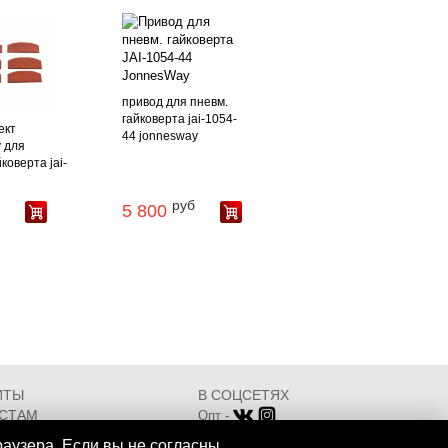
привод для пневм.
гайковерта jai-1054-
ект
44 jonnesway
 для
коверта jai-
руб
5 800
ИТЫ
В СОЦСЕТЯХ
СТАМ
Опт -
ИКАТЫ
Розница -
раузера. Если вы не согласны