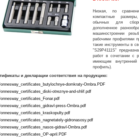
Низкая, по сравнен
компактные размеры
обычных для сборн
дополненное разнообр
машиностроении резь
рабочими профилями пр
такие инструменты в св
"S29Р4111S" предназн
работ в сочетании с 
имеющим внутренний
профиль).
тификаты и декларации соответствия на продукцию:
Jonnesway_certificates_butylochnye-domkraty-Ombra.PDF
Jonnesway_certificates_diski-otreznye-and-shlif.pdf
Jonnesway_certificates_Fonar.pdf
Jonnesway_certificates_gidravl-press-Ombra.pdf
Jonnesway_certificates_kraskopulty.pdf
Jonnesway_certificates_nagnetately-gidronasosy.pdf
Jonnesway_certificates_nasos-gidravl-Ombra.pdf
Jonnesway_certificates_OP-april.PDF