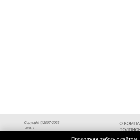
Copyright @2007-2025
О КОМП
ARM Llc
ПОДПИСК
СХЕМА П
Продолжая работу с сайтом, 