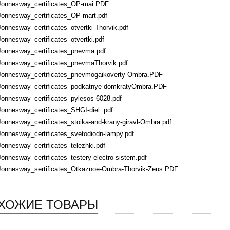
Jonnesway_certificates_OP-mai.PDF
Jonnesway_certificates_OP-mart.pdf
Jonnesway_certificates_otvertki-Thorvik.pdf
Jonnesway_certificates_otvertki.pdf
Jonnesway_certificates_pnevma.pdf
Jonnesway_certificates_pnevmaThorvik.pdf
Jonnesway_certificates_pnevmogaikoverty-Ombra.PDF
Jonnesway_certificates_podkatnye-domkratyOmbra.PDF
Jonnesway_certificates_pylesos-6028.pdf
Jonnesway_certificates_SHGI-diel..pdf
Jonnesway_certificates_stoika-and-krany-giravl-Ombra.pdf
Jonnesway_certificates_svetodiodn-lampy.pdf
Jonnesway_certificates_telezhki.pdf
Jonnesway_certificates_testery-electro-sistem.pdf
Jonnesway_sertificates_Otkaznoe-Ombra-Thorvik-Zeus.PDF
ХОЖИЕ ТОВАРЫ