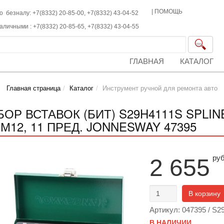
|
ПОМОЩЬ
о безналу: +7(8332) 20-85-00,
+7(8332)
43-04-52
наличными :
+7(8332)
20-85-65,
+7(8332)
43-04-55
ГЛАВНАЯ
КАТАЛОГ
Главная страница
Каталог
Инструмент ручной для ремонта авто
БОР ВСТАВОК (БИТ) S29H4111S SPLINE
-М12, 11 ПРЕД. JONNESWAY 47395
ру
2 655
В корзину
Артикул: 047395 / S
В НАЛИЧИИ