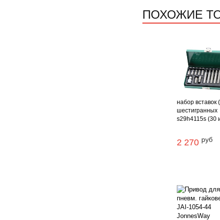
ПОХОЖИЕ Т
набор вставок 
шестигранных
s29h4115s (30 и 
руб
2 270