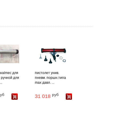
walmec для
пистолет унив.
 ручной для
пневм. поршн.типа
..
max давл. ...
уб
руб
31 018