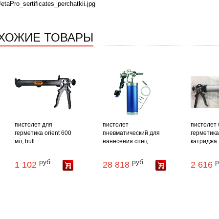
JetaPro_sertificates_perchatkii.jpg
ХОЖИЕ ТОВАРЫ
пистолет для
пистолет
пистолет 
герметика orient 600
пневматический для
герметика
мл, bull
нанесения спец. ...
катриджа .
руб
руб
р
1 102
28 818
2 616