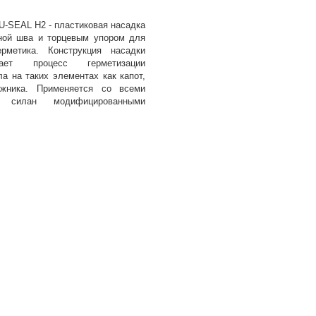
U-SEAL H2 - пластиковая насадка
ной шва и торцевым упором для
рметика. Конструкция насадки
ает процесс герметизации
а на таких элементах как капот,
жника. Применяется со всеми
 силан модифицированными
.