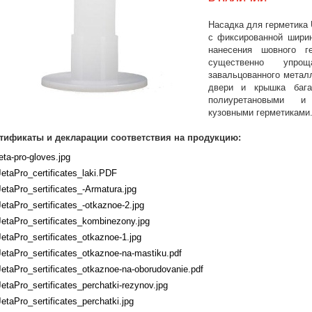
Насадка для герметика 
с фиксированной шири
нанесения шовного ге
существенно упрощ
завальцованного металл
двери и крышка бага
полиуретановыми и
кузовными герметиками
тификаты и декларации соответствия на продукцию:
jeta-pro-gloves.jpg
JetaPro_certificates_laki.PDF
JetaPro_sertificates_-Armatura.jpg
JetaPro_sertificates_-otkaznoe-2.jpg
JetaPro_sertificates_kombinezony.jpg
JetaPro_sertificates_otkaznoe-1.jpg
JetaPro_sertificates_otkaznoe-na-mastiku.pdf
JetaPro_sertificates_otkaznoe-na-oborudovanie.pdf
JetaPro_sertificates_perchatki-rezynov.jpg
JetaPro_sertificates_perchatki.jpg