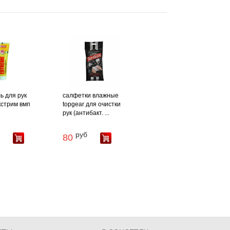
ь для рук
салфетки влажные
экстрим вмп
topgear для очистки
рук (антибакт. ...
руб
80