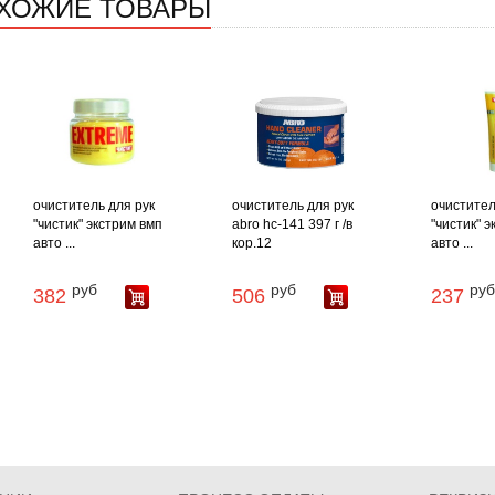
ХОЖИЕ ТОВАРЫ
очиститель для рук
очиститель для рук
очистител
"чистик" экстрим вмп
abro hc-141 397 г /в
"чистик" 
авто ...
кор.12
авто ...
руб
руб
руб
382
506
237