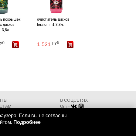
ль покрышек
очиститель дисков
х дисков
leraton m1 3,8л.
1 3,8л
уб
руб
1 521
ИТЫ
В СОЦСЕТЯХ
СТАМ
Опт -
ИКАТЫ
Розница -
раузера. Если вы не согласны
Разработка - ООО "АТДТ"
айтом.
Подробнее