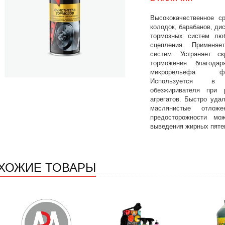
Высококачественное с
колодок, барабанов, ди
тормозных систем лю
сцепления. Применя
систем. Устраняет с
торможения благода
микрорельефа фр
Используется в 
обезжиривателя при 
агрегатов. Быстро уда
маслянистые отлож
предосторожности м
выведения жирных пяте
ХОЖИЕ ТОВАРЫ