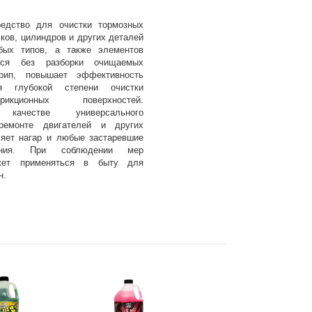
редство для очистки тормозных
сков, цилиндров и других деталей
бых типов, а также элементов
ется без разборки очищаемых
крип, повышает эффективность
ря глубокой степени очистки
икционных поверхностей.
качестве универсального
ремонте двигателей и других
ляет нагар и любые застаревшие
ения. При соблюдении мер
ожет применяться в быту для
н.