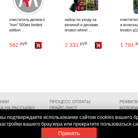
очиститель дисков ir
набор по уходу за
очистите
"iron" 500мл limited
резиной и дисками
и колесны
edition ...
leraton wheel ...
leraton g1
руб
руб
р
562
2 331
1 791
АНИИ
ПРОЦЕСС ОПЛАТЫ
РЕКВИЗ
А НА РАССЫЛКУ
ПРАЙС-ЛИСТ
КОЛОРИ
РОЕЗДА
FAQ
СЕРТИФ
вы подтверждаете использование сайтом cookies вашего б
 настройки вашего браузера или прекратите пользоваться с
Принять