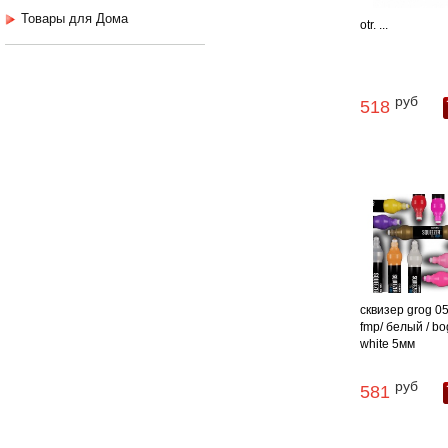
Товары для Дома
otr. ...
руб
518
сквизер grog 05
fmp/ белый / bo
white 5мм
руб
581