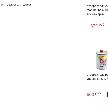
Товары для Дома
отвердитель 2
mobihel hs 4500
18c быстрый ...
руб
1 872
отвердитель pa
универсальный
...
руб
500