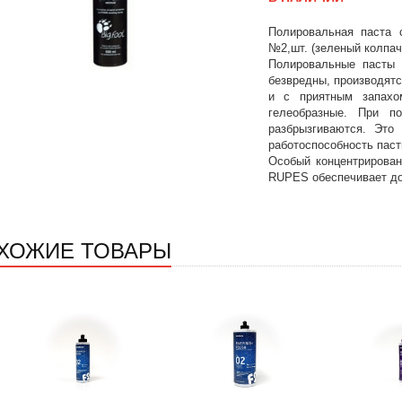
Полировальная паста 
№2,шт. (зеленый колпа
Полировальные пасты 
безвредны, производятс
и с приятным запахо
гелеобразные. При п
разбрызгиваются. Это
работоспособность паст
Особый концентрирован
RUPES обеспечивает до
ХОЖИЕ ТОВАРЫ