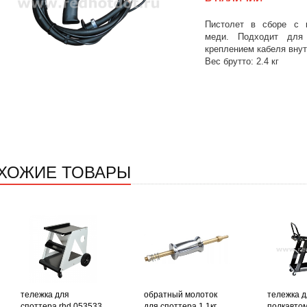
Пистолет в сборе с к
меди. Подходит для
креплением кабеля внут
Вес брутто: 2.4 кг
ХОЖИЕ ТОВАРЫ
тележка для
обратный молоток
тележка д
споттера rhd 053533
для споттера 1,1кг
полкавтом