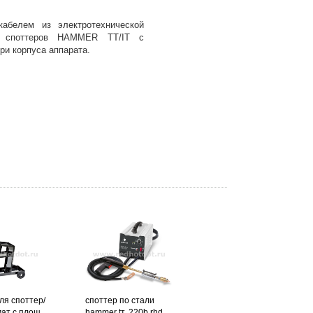
абелем из электротехнической
 споттеров HAMMER TT/IT с
ри корпуса аппарата.
ля споттер/
споттер по стали
ат с площ
hammer tт, 220b rhd