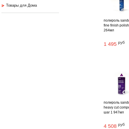
Товары для Дома
полироль sand
fine finish polis
264мл
руб
1 495
полироль sand
heavy cut com
шаг 1 947мл
руб
4 508