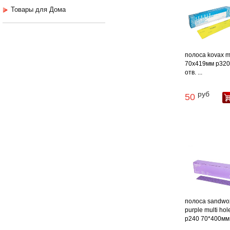
Товары для Дома
полоса kovax m
70х419мм p320
отв. ...
руб
50
полоса sandwo
purple multi hol
p240 70*400мм .