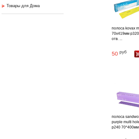
Товары для Дома
полоса kovax m
70х419мм p320
отв. ...
руб
50
полоса sandwo
purple multi hol
p240 70*400мм .