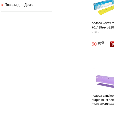
Товары для Дома
полоса kovax m
70х419мм p320
отв. ...
руб
50
полоса sandwo
purple multi hol
p240 70*400мм .