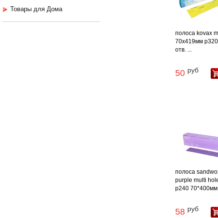
Товары для Дома
полоса kovax m
70х419мм p320
отв. ...
руб
50
полоса sandwo
purple multi hol
p240 70*400мм .
руб
58