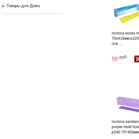
Товары для Дома
полоса kovax m
70х419мм p320
отв. ...
руб
50
полоса sandwo
purple multi hol
p240 70*400мм .